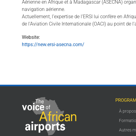
Aérienne en Afrique et à Madagascar (ASECNA) organis
navigation aérienne.
Actuellement, l’expertise de l’ERSI lui confère en Afri
de l’Aviation Civile Internationale (OACI) au point de 
Website:
https://new.ersi-asecna.com/
PROGRAM
À propo
Formati
Autres m