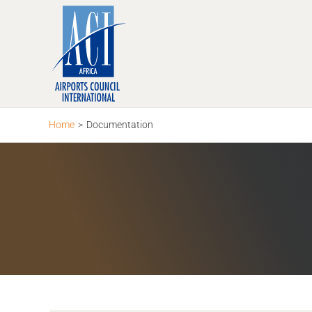
Skip
to
content
Home
>
Documentation