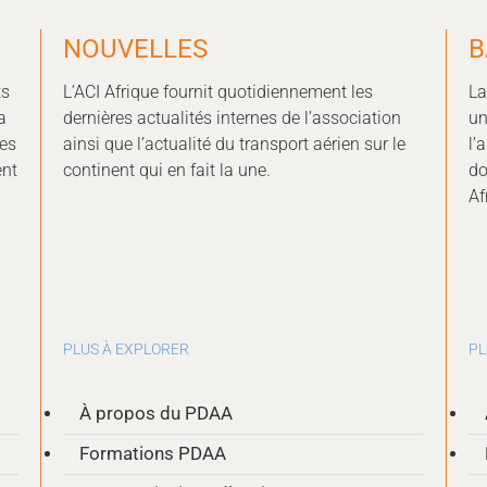
NOUVELLES
B
ts
L’ACI Afrique fournit quotidiennement les
La
a
dernières actualités internes de l’association
un
ues
ainsi que l’actualité du transport aérien sur le
l’
ent
continent qui en fait la une.
do
Af
PLUS À EXPLORER
PL
À propos du PDAA
Formations PDAA