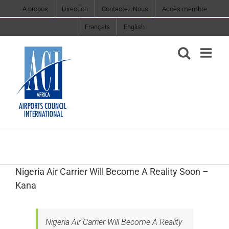
Skip
A propos
Direction
Contactez-Nous
Accès membre
to
Français
English
content
Nigeria Air Carrier Will Become A Reality Soon –
Kana
Nigeria Air Carrier Will Become A Reality