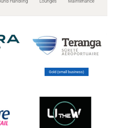
ound Handling
Lounges
Maintenance
Gold (small business)