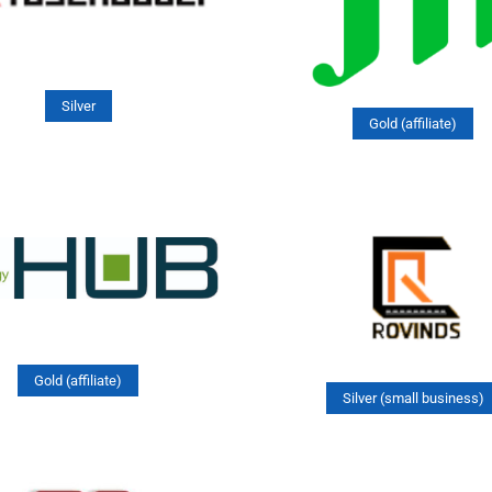
Silver
Gold (affiliate)
Gold (affiliate)
Silver (small business)