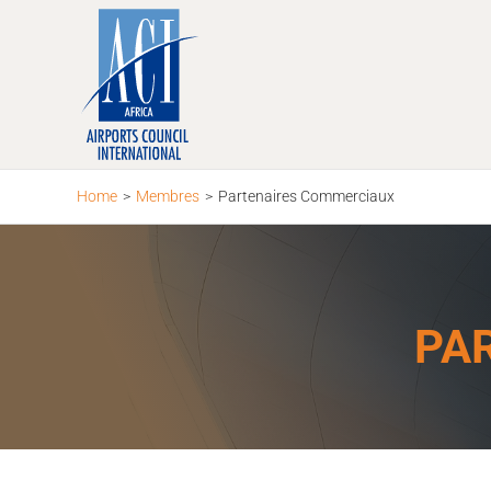
Skip
to
content
Home
>
Membres
>
Partenaires Commerciaux
PA