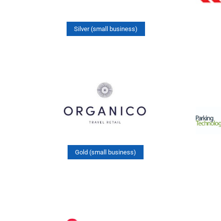
Silver (small business)
Gold (small business)