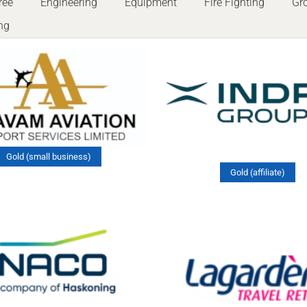
ree
Engineering
Equipment
Fire Fighting
Gr
ng
Gold (small business)
Gold (affiliate)