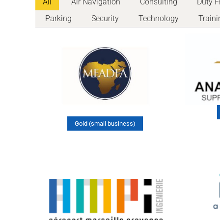
All
Air Navigation
Consulting
Duty F
Parking
Security
Technology
Traini
Gold (small business)