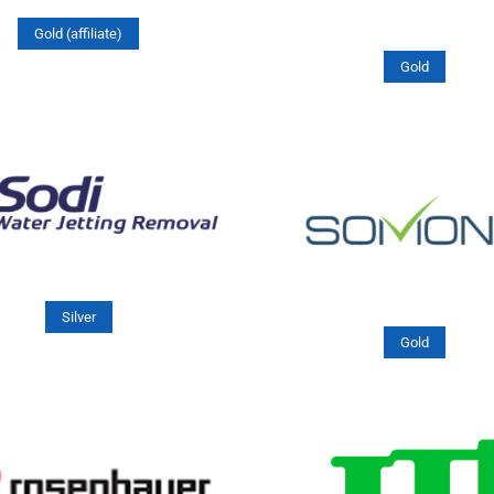
Gold (affiliate)
Gold
Silver
Gold