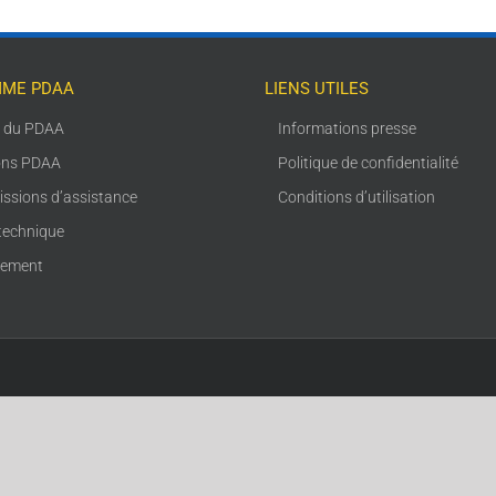
ME PDAA
LIENS UTILES
s du PDAA
Informations presse
ons PDAA
Politique de confidentialité
issions d’assistance
Conditions d’utilisation
technique
rement