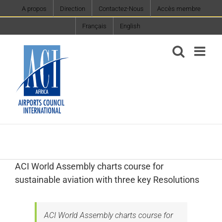
Skip
A propos
Direction
Contactez-Nous
Accès membre
to
Français
English
content
ACI World Assembly charts course for
sustainable aviation with three key Resolutions
ACI World Assembly charts course for