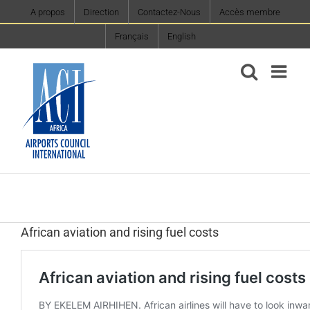
Skip
A propos
Direction
Contactez-Nous
Accès membre
to
Français
English
content
African aviation and rising fuel costs