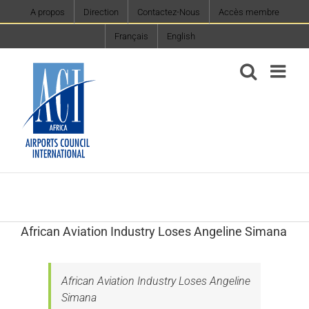
Skip
A propos
Direction
Contactez-Nous
Accès membre
to
Français
English
content
African Aviation Industry Loses Angeline Simana
African Aviation Industry Loses Angeline
Simana