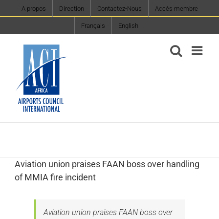
Skip
A propos
Direction
Contactez-Nous
Accès membre
to
Français
English
content
Aviation union praises FAAN boss over handling
of MMIA fire incident
Aviation union praises FAAN boss over