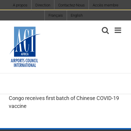
Skip
A propos
Direction
Contactez-Nous
Accès membre
to
Français
English
content
Congo receives first batch of Chinese COVID-19
vaccine