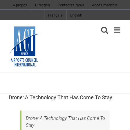
Skip
A propos
Direction
Contactez-Nous
Accès membre
to
Français
English
content
Drone: A Technology That Has Come To Stay
Drone: A Technology That Has Come To
Stay