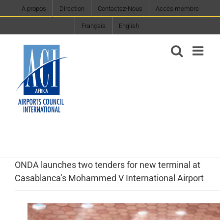
Skip
A propos
Direction
Contactez-Nous
Accès membre
to
Français
English
content
ONDA launches two tenders for new terminal at
Casablanca’s Mohammed V International Airport