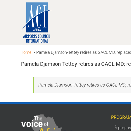
Skip
to
content
Home
>
Pamela Djamson-Tettey retires as GACL MD; replaced
Pamela Djamson-Tettey retires as GACL MD; re
Pamela Djamson-Tettey retires as GACL MD; re
PROGRAM
À propo