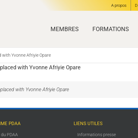
A propos
D
MEMBRES
FORMATIONS
 with Yvonne Afriyie Opare
placed with Yvonne Afriyie Opare
placed with Yvonne Afriyie Opare
ME PDAA
LIENS UTILES
s du PDAA
Informations presse