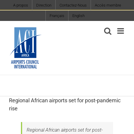
Skip
A propos
Direction
Contactez-Nous
Accès membre
to
Français
English
content
Regional African airports set for post-pandemic
rise
Regional African airports set for post-