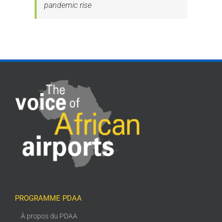
pandemic rise
PROGRAMME PDAA
À propos du PDAA