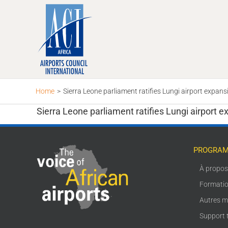
Skip
to
content
Home
>
Sierra Leone parliament ratifies Lungi airport expa
Sierra Leone parliament ratifies Lungi airport
PROGRAM
À propo
Formati
Autres m
Support 