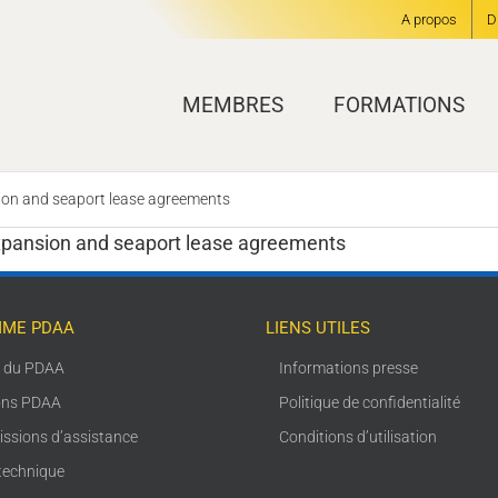
A propos
D
MEMBRES
FORMATIONS
nsion and seaport lease agreements
 expansion and seaport lease agreements
ME PDAA
LIENS UTILES
s du PDAA
Informations presse
ons PDAA
Politique de confidentialité
issions d’assistance
Conditions d’utilisation
technique