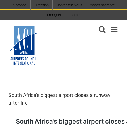
Skip
A propos
Direction
Contactez-Nous
Accès membre
to
Français
English
content
South Africa’s biggest airport closes a runway
after fire