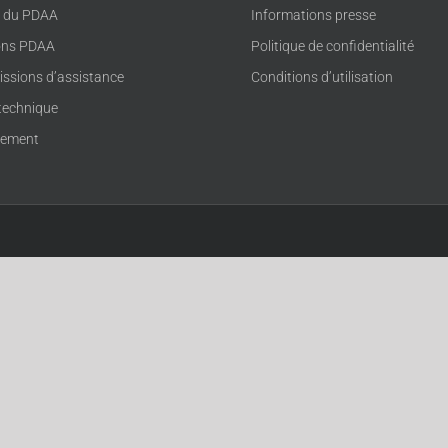
s du PDAA
Informations presse
ons PDAA
Politique de confidentialité
issions d’assistance
Conditions d’utilisation
technique
rement