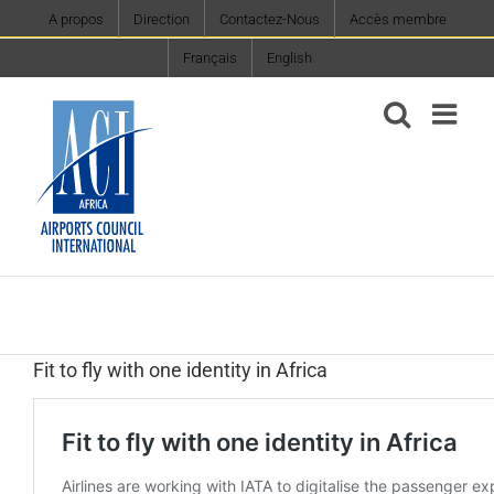
Skip
A propos
Direction
Contactez-Nous
Accès membre
to
Français
English
content
Fit to fly with one identity in Africa